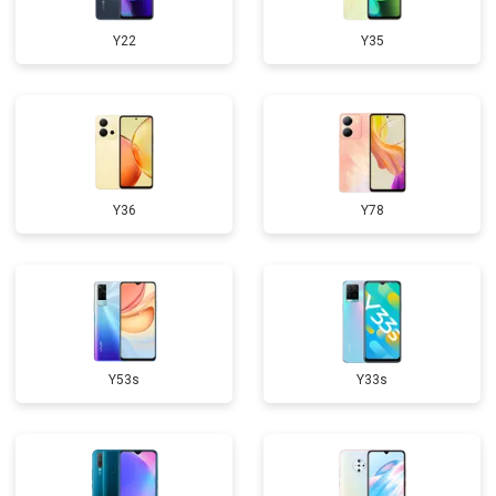
Y22
Y35
Y36
Y78
Y53s
Y33s