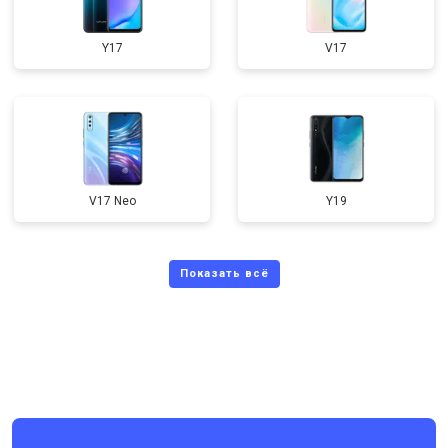
Y17
V17
V17 Neo
Y19