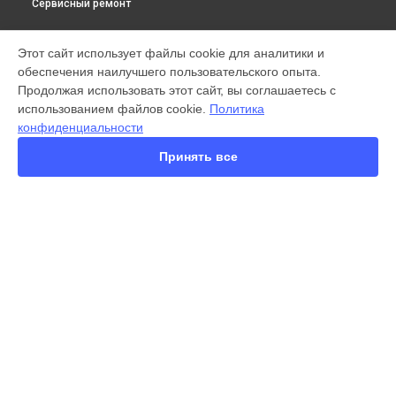
Сервисный ремонт
МОДЕЛИ
Этот сайт использует файлы cookie для аналитики и
обеспечения наилучшего пользовательского опыта.
X300 Pro
Продолжая использовать этот сайт, вы соглашаетесь с
X200 FE
использованием файлов cookie.
Политика
X200 Ultra
конфиденциальности
X200 Pro
X200 Pro mini
Принять все
V60 Lite
V60
V50
Y22
Y35
СТРАНИЦЫ
Y36
Гарантия
Y78
Доставка
Y53s
Контакты
Y33s
Карта сайта
Y17
V17
V17 Neo
КОНТАКТЫ
Y19