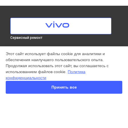
Сервисный ремонт
МОДЕЛИ
Этот сайт использует файлы cookie для аналитики и
обеспечения наилучшего пользовательского опыта.
X300 Pro
Продолжая использовать этот сайт, вы соглашаетесь с
X200 FE
использованием файлов cookie.
Политика
X200 Ultra
конфиденциальности
X200 Pro
X200 Pro mini
Принять все
V60 Lite
V60
V50
Y22
Y35
СТРАНИЦЫ
Y36
Гарантия
Y78