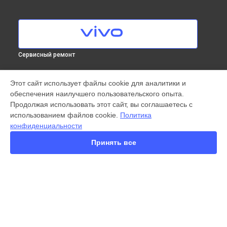
Сервисный ремонт
МОДЕЛИ
Этот сайт использует файлы cookie для аналитики и
обеспечения наилучшего пользовательского опыта.
X300 Pro
Продолжая использовать этот сайт, вы соглашаетесь с
X200 FE
использованием файлов cookie.
Политика
X200 Ultra
конфиденциальности
X200 Pro
X200 Pro mini
Принять все
V60 Lite
V60
V50
Y22
Y35
СТРАНИЦЫ
Y36
Гарантия
Y78
Доставка
Y53s