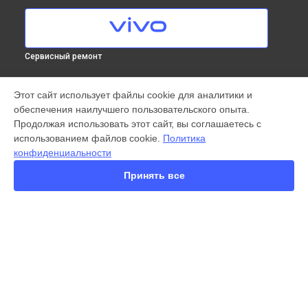
Сервисный ремонт
МОДЕЛИ
Этот сайт использует файлы cookie для аналитики и
обеспечения наилучшего пользовательского опыта.
X300 Pro
Продолжая использовать этот сайт, вы соглашаетесь с
X200 FE
использованием файлов cookie.
Политика
X200 Ultra
конфиденциальности
X200 Pro
X200 Pro mini
Принять все
V60 Lite
V60
V50
Y22
Y35
СТРАНИЦЫ
Y36
Гарантия
Y78
Доставка
Y53s
Контакты
Y33s