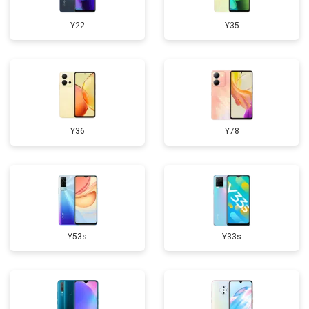
Y22
Y35
Y36
Y78
Y53s
Y33s