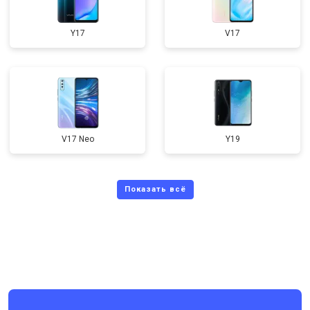
Y17
V17
V17 Neo
Y19