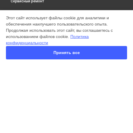
Сервисный ремонт
МОДЕЛИ
Этот сайт использует файлы cookie для аналитики и
обеспечения наилучшего пользовательского опыта.
X300 Pro
Продолжая использовать этот сайт, вы соглашаетесь с
X200 FE
использованием файлов cookie.
Политика
X200 Ultra
конфиденциальности
X200 Pro
X200 Pro mini
Принять все
V60 Lite
V60
V50
Y22
Y35
СТРАНИЦЫ
Y36
Гарантия
Y78
Доставка
Y53s
Контакты
Y33s
Карта сайта
Y17
V17
V17 Neo
КОНТАКТЫ
Y19