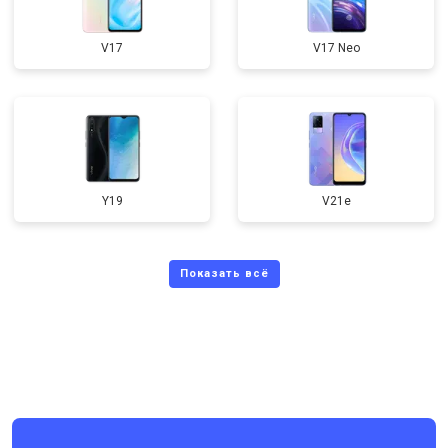
V17
V17 Neo
Y19
V21e