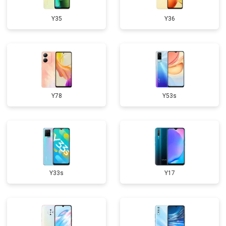
Y35
Y36
Y78
Y53s
Y33s
Y17