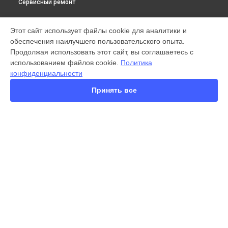
Сервисный ремонт
МОДЕЛИ
Этот сайт использует файлы cookie для аналитики и
обеспечения наилучшего пользовательского опыта.
X300 Pro
Продолжая использовать этот сайт, вы соглашаетесь с
X200 FE
использованием файлов cookie.
Политика
X200 Ultra
конфиденциальности
X200 Pro
X200 Pro mini
Принять все
V60
V50
Y22
Y35
Y36
СТРАНИЦЫ
Y78
Гарантия
Y53s
Доставка
Y33s
Контакты
Y17
Карта сайта
V17
V17 Neo
Y19
КОНТАКТЫ
V21e