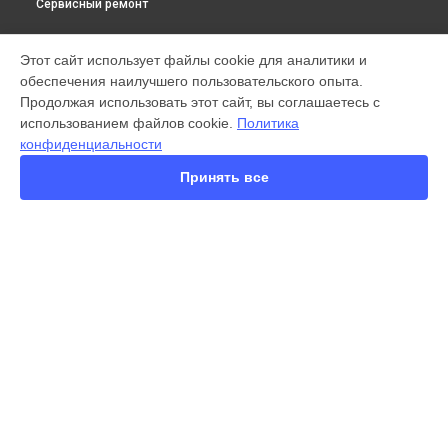
Сервисный ремонт
МОДЕЛИ
Этот сайт использует файлы cookie для аналитики и
обеспечения наилучшего пользовательского опыта.
X300 Pro
Продолжая использовать этот сайт, вы соглашаетесь с
X200 FE
использованием файлов cookie.
Политика
X200 Ultra
конфиденциальности
X200 Pro
X200 Pro mini
Принять все
V60 Lite
V60
V50
Y22
Y35
СТРАНИЦЫ
Y36
Гарантия
Y78
Доставка
Y53s
Контакты
Y33s
Карта сайта
V17
V17 Neo
Y19
КОНТАКТЫ
V21e