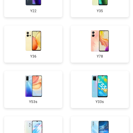
Y22
Y35
Y36
Y78
Y53s
Y33s