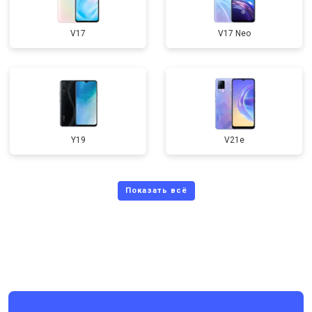
V17
V17 Neo
Y19
V21e