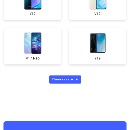
Y17
V17
V17 Neo
Y19