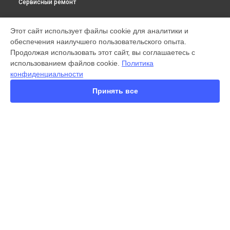
Сервисный ремонт
МОДЕЛИ
Этот сайт использует файлы cookie для аналитики и
обеспечения наилучшего пользовательского опыта.
X300 Pro
Продолжая использовать этот сайт, вы соглашаетесь с
X200 FE
использованием файлов cookie.
Политика
X200 Ultra
конфиденциальности
X200 Pro
X200 Pro mini
Принять все
V60 Lite
V60
V50
Y22
Y35
СТРАНИЦЫ
Y36
Гарантия
Y78
Доставка
Y53s
Контакты
Y33s
Карта сайта
Y17
V17
V17 Neo
КОНТАКТЫ
Y19