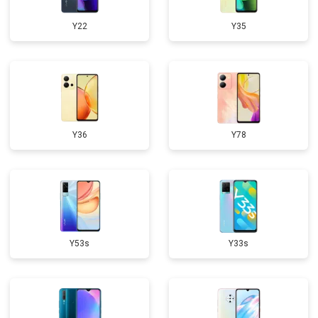
Y22
Y35
Y36
Y78
Y53s
Y33s