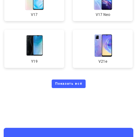
V17
V17 Neo
Y19
V21e