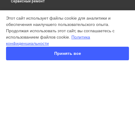
Сервисный ремонт
МОДЕЛИ
Этот сайт использует файлы cookie для аналитики и
обеспечения наилучшего пользовательского опыта.
X300 Pro
Продолжая использовать этот сайт, вы соглашаетесь с
X200 FE
использованием файлов cookie.
Политика
X200 Ultra
конфиденциальности
X200 Pro
X200 Pro mini
Принять все
V60 Lite
V60
V50
Y22
Y35
СТРАНИЦЫ
Y78
Гарантия
Y53s
Доставка
Y33s
Контакты
Y17
Карта сайта
V17
V17 Neo
Y19
КОНТАКТЫ
V21e