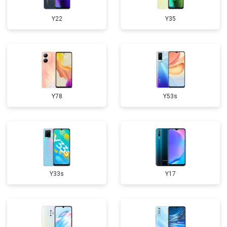
Y22
Y35
Y78
Y53s
Y33s
Y17