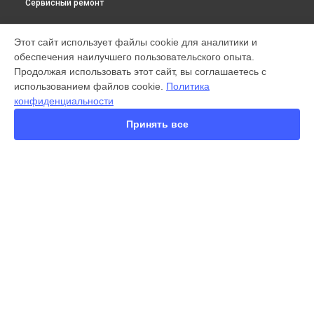
Сервисный ремонт
МОДЕЛИ
Этот сайт использует файлы cookie для аналитики и
обеспечения наилучшего пользовательского опыта.
X300 Pro
Продолжая использовать этот сайт, вы соглашаетесь с
X200 FE
использованием файлов cookie.
Политика
X200 Ultra
конфиденциальности
X200 Pro
X200 Pro mini
Принять все
V60 Lite
V60
V50
Y22
Y35
СТРАНИЦЫ
Y36
Гарантия
Y53s
Доставка
Y33s
Контакты
Y17
Карта сайта
V17
V17 Neo
Y19
КОНТАКТЫ
V21e