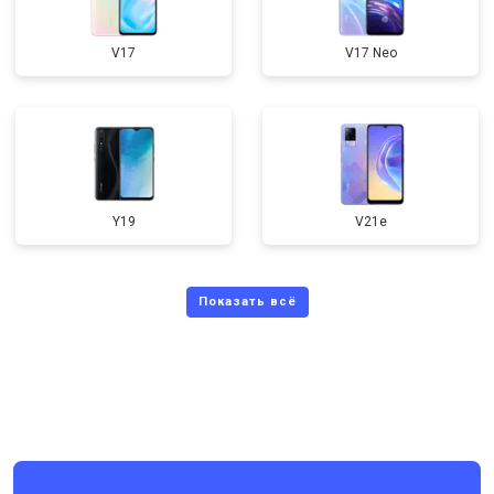
V17
V17 Neo
Y19
V21e