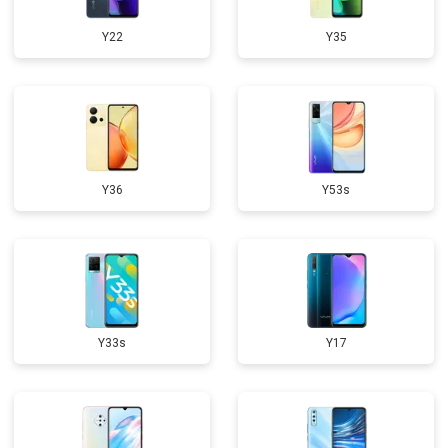
Y22
Y35
Y36
Y53s
Y33s
Y17