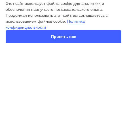
МОДЕЛИ
Этот сайт использует файлы cookie для аналитики и
обеспечения наилучшего пользовательского опыта.
X300 Pro
Продолжая использовать этот сайт, вы соглашаетесь с
X200 FE
использованием файлов cookie.
Политика
X200 Ultra
конфиденциальности
X200 Pro
X200 Pro mini
Принять все
V60 Lite
V60
V50
Y22
Y35
СТРАНИЦЫ
Y36
Гарантия
Y78
Доставка
Y53s
Контакты
Y33s
Карта сайта
Y17
V17
V17 Neo
КОНТАКТЫ
Y19
+7 (800) 350-44-53
Ежедневно с 09:00 до 21:00