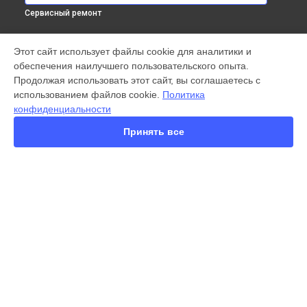
Сервисный ремонт
МОДЕЛИ
Этот сайт использует файлы cookie для аналитики и
обеспечения наилучшего пользовательского опыта.
X300 Pro
Продолжая использовать этот сайт, вы соглашаетесь с
X200 FE
использованием файлов cookie.
Политика
X200 Ultra
конфиденциальности
X200 Pro
X200 Pro mini
Принять все
V60 Lite
V60
V50
Y22
Y35
СТРАНИЦЫ
Y36
Гарантия
Y78
Доставка
Y53s
Контакты
Y33s
Карта сайта
Y17
V17
V17 Neo
КОНТАКТЫ